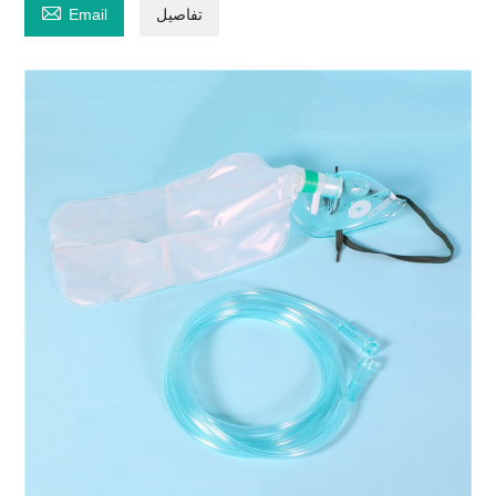

تفاصيل
Email