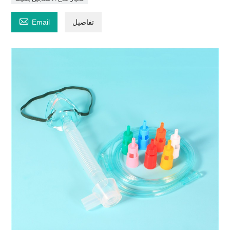

تفاصيل
Email