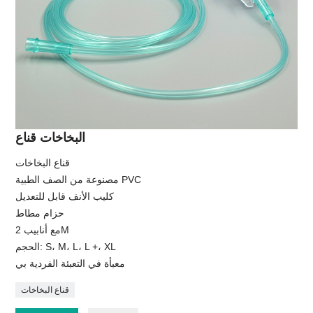
البخاخات قناع
قناع البخاخات
مصنوعة من الصف الطبية PVC
كليب الأنف قابل للتعديل
حزام مطاط
مع أنابيب 2M
الحجم: S، M، L، L +، XL
معبأة في التعبئة الفردية بي
قناع البخاخات