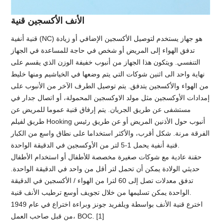
الأنف الأكسجين قنية
قنية أنفية (NC) هو جهاز يستخدم لتوصيل الأكسجين الإضافي أو زيادة
تدفق الهواء إلى المريض أو شخص في حاجة للمساعدة في الجهاز
التنفسي. ويتكون هذا الجهاز من أنبوب خفيفة الوزن الذي يقسم على
نهاية واحد الى اثنين شوكات التي يتم وضعها في الخياشيم ومنها خليط
من الهواء والأكسجين يتدفق. يتم توصيل الطرف الآخر من الأنبوب على
إمدادات الأوكسجين مثل مولد الاوكسجين المحمولة، أو اتصال جدار في
مستشفى عن طريق الجريان. يتم إرفاق قنية عموما للمريض عن
طريق لفيلم Hooking أنبوب حول الأذنين المريض أو عن طريق رئيس
الفرقة مرنة. شكل أقرب، والأكثر استخداما على نطاق واسع من الكبار
قنية أنفية يحمل 1-5 لتر من الأوكسجين في الدقيقة الواحدة.
حقنة عادية مع شوكات صغيرة مخصصة للأطفال أو استخدام الأطفال
حديثي الولادة يمكن أن تحمل لتر أقل من واحد في الدقيقة الواحدة.
تدفق معدلات تصل إلى 60 لترا من الهواء / الأكسجين في الدقيقة
الواحدة يمكن تسليمها من خلال تجويف أوسع ترطيب الأنف قنية.
اخترع قنية الأنف بواسطة ويلفريد جونز وبراءة اختراع في عام 1949
من قبل صاحب العمل، BOC. [1]